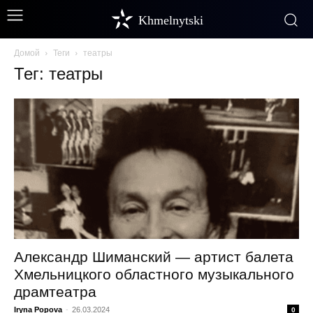
Khmelnytski
Домой
Теги
театры
Тег: театры
Александр Шиманский — артист балета
Хмельницкого областного музыкального
драмтеатра
Iryna Popova
-
26.03.2024
0