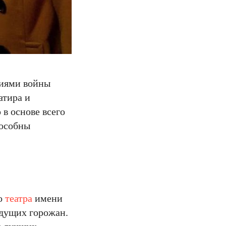
лиями войны
атира и
 в основе всего
пособны
го
театра
имени
ждущих горожан.