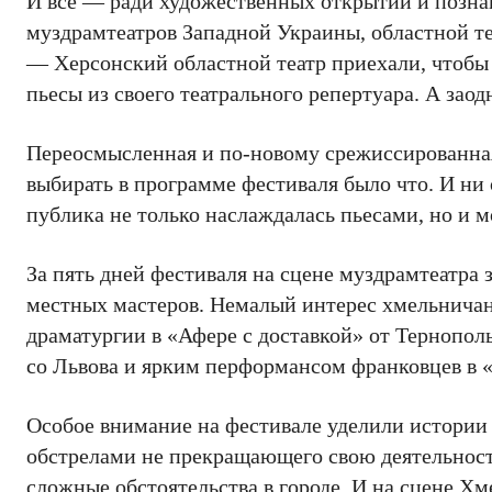
И все — ради художественных открытий и позна
муздрамтеатров Западной Украины, областной т
— Херсонский областной театр приехали, чтобы
пьесы из своего театрального репертуара. А заод
Переосмысленная и по-новому срежиссированная
выбирать в программе фестиваля было что. И ни
публика не только наслаждалась пьесами, но и 
За пять дней фестиваля на сцене муздрамтеатра 
местных мастеров. Немалый интерес хмельничан 
драматургии в «Афере с доставкой» от Тернопол
со Львова и ярким перформансом франковцев в 
Особое внимание на фестивале уделили истории 
обстрелами не прекращающего свою деятельность
сложные обстоятельства в городе. И на сцене Х