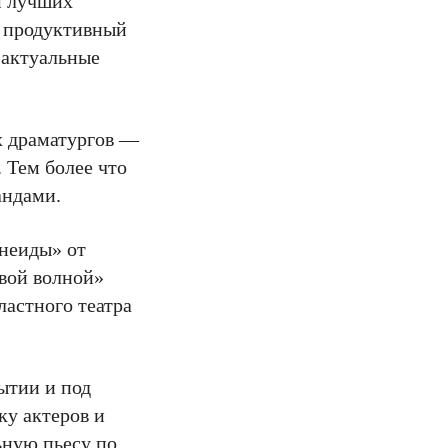
и лучших
о продуктивный
 актуальные
х драматургов —
 Тем более что
андами.
Энеиды» от
овой волной»
ластного театра
ытии и под
ку актеров и
ьную пьесу по