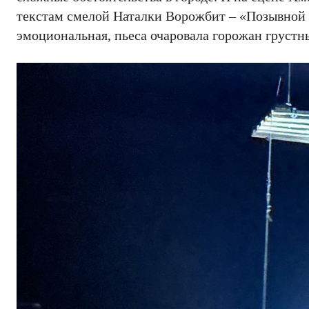
текстам смелой Наталки Ворожбит – «Позывной 
эмоциональная, пьеса очаровала горожан грустн