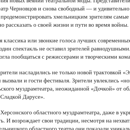
ния новых веяний театральной моды. Представител
еатр Черновцов и снова свободный — и удивительн
 продемонстрировать хмельницким зрителям самые
но рассказать о своей жизни и пути во время войны.
 классика или звонкие голоса лучших современны
 один спектакль не оставил зрителей равнодушными.
могла пообщаться с режиссерами и творческими ком
зрители насладились не только новой трактовкой «
вызвали и гости фестиваля. Зрители увлеклись «н
ьского муздрамтеатра, неожиданной «Дочкой» от об
«Сладкой Дарусе».
Херсонского областного муздрамтеатра, даже в укр
. И возрождает свои традиции, несмотря на нехват
мельницкого областного театра они показали уникал