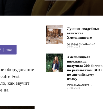
Лучшие свадебные
агентства
Хмельницкого
ALYONA KOVALCHUK
-
24.04.2024
Viber
Хмельницкая
школьница
получила 200 баллов
ое оборудование
по результатам ВНО
по английскому
atre Fest-
языку
о, как звучит
INNA HANANOVA
-
21.06.2019
е на