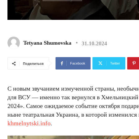
Tetyana Shumovska
31.10.2024
Facebook
Twitter
Поделиться
С новым звучанием измученной страны, необычн
для ВСУ — именно так вернулся в Хмельницкий в
2024». Самое ожидаемое событие октября подари
ныне театральная Украина, в которой изменился 
khmelnytski.info
.