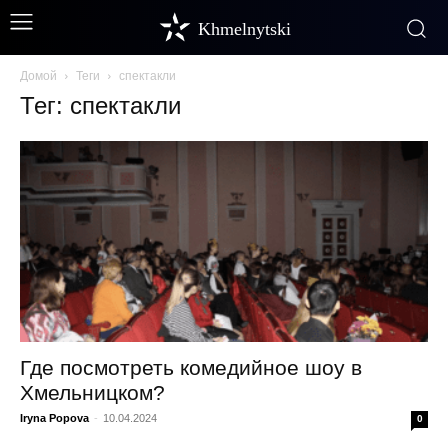
Khmelnytski
Домой
Теги
спектакли
Тег: спектакли
Где посмотреть комедийное шоу в
Хмельницком?
Iryna Popova
-
10.04.2024
0