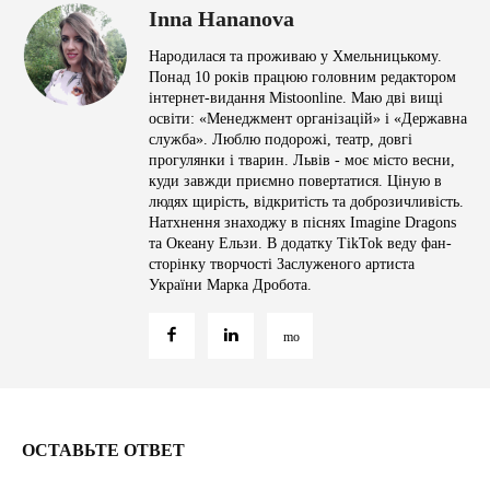
Inna Hananova
Народилася та проживаю у Хмельницькому.
Понад 10 років працюю головним редактором
інтернет-видання Mistoonline. Маю дві вищі
освіти: «Менеджмент організацій» і «Державна
служба». Люблю подорожі, театр, довгі
прогулянки і тварин. Львів - моє місто весни,
куди завжди приємно повертатися. Ціную в
людях щирість, відкритість та доброзичливість.
Натхнення знаходжу в піснях Imagine Dragons
та Океану Ельзи. В додатку TikTok веду фан-
сторінку творчості Заслуженого артиста
України Марка Дробота.
ОСТАВЬТЕ ОТВЕТ