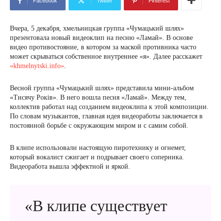
Facebook
Twitter
Pinterest
Вчера, 5 декабря, хмельницкая группа «Чумацький шлях»
презентовала новый видеоклип на песню «Ламай». В основе
видео противостояние, в котором за маской противника часто
может скрываться собственное внутреннее «я». Далее расскажет
«khmelnytski.info»
.
Весной группа «Чумацький шлях» представила мини-альбом
«Тисячу Років». В него вошла песня «Ламай». Между тем,
коллектив работал над созданием видеоклипа к этой композиции.
По словам музыкантов, главная идея видеоработы заключается в
постоянной борьбе с окружающим миром и с самим собой.
В клипе использовали настоящую пиротехнику и огнемет,
который вокалист сжигает и подрывает своего соперника.
Видеоработа вышла эффектной и яркой.
«В клипе существует