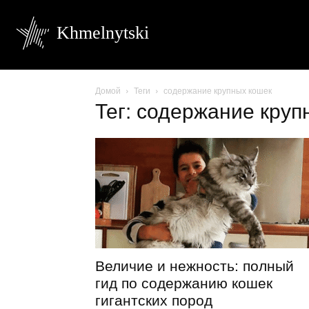
Khmelnytski
Домой
Теги
содержание крупных кошек
Тег: содержание круп
Величие и нежность: полный
гид по содержанию кошек
гигантских пород