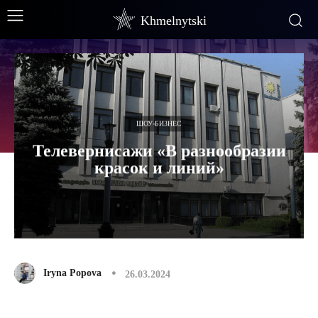
Khmelnytski
ШОУ-БИЗНЕС
Телевернисажи «В разнообразии
красок и линий»
Iryna Popova
26.03.2024