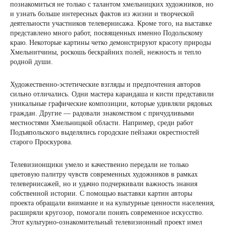
познакомиться не только с талантом хмельницких художников, но
и узнать больше интересных фактов из жизни и творческой
деятельности участников телевернисажа. Кроме того, на выставке
представлено много работ, посвященных именно Подольскому
краю. Некоторые картины четко демонстрируют красоту природы
Хмельнитчины, роскошь бескрайних полей, нежность и тепло
родной души.
Художественно-эстетические взгляды и предпочтения авторов
сильно отличались. Одни мастера карандаша и кисти представили
уникальные графические композиции, которые удивляли рядовых
граждан. Другие — радовали знакомством с причудливыми
местностями Хмельницкой области. Например, среди работ
Подъяпольского выделялись городские пейзажи окрестностей
старого Проскурова.
Телевизионщики умело и качественно передали не только
цветовую палитру чувств современных художников в рамках
телевернисажей, но и удачно подчеркивали важность знания
собственной истории. С помощью выставки картин авторы
проекта обращали внимание и на культурные ценности населения,
расширяли кругозор, помогали понять современное искусство.
Этот культурно-ознакомительный телевизионный проект имел