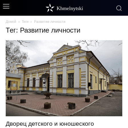
Khmelnytski
Домой
Теги
Развитие личности
Тег: Развитие личности
Дворец детского и юношеского