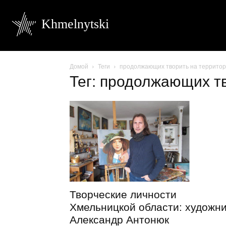
Khmelnytski
Домой
Теги
продолжающих творить на территор
Тег: продолжающих т
Творческие личности
Хмельницкой области: художни
Александр Антонюк