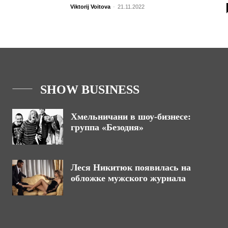
Viktorij Voitova
-
21.11.2022
SHOW BUSINESS
Хмельничани в шоу-бизнесе:
группа «Безодня»
Леся Никитюк появилась на
обложке мужского журнала