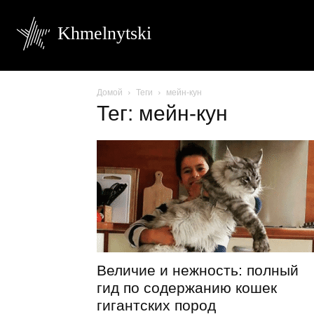
Khmelnytski
Домой
Теги
мейн-кун
Тег: мейн-кун
Величие и нежность: полный
гид по содержанию кошек
гигантских пород