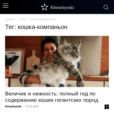
Khmelnytski
Домой
Теги
кошка-компаньон
Тег: кошка-компаньон
Величие и нежность: полный гид по
содержанию кошек гигантских пород
khmelnytski
-
12.02.2026
0