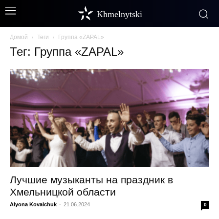
Khmelnytski
Домой
Теги
Группа «ZAPAL»
Тег: Группа «ZAPAL»
Лучшие музыканты на праздник в
Хмельницкой области
Alyona Kovalchuk
-
21.06.2024
0