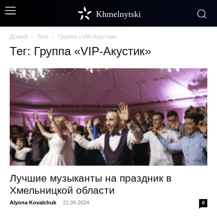
Khmelnytski
Домой
Теги
Группа «VIP-Акустик»
Тег: Группа «VIP-Акустик»
Лучшие музыканты на праздник в
Хмельницкой области
Alyona Kovalchuk
-
21.06.2024
0