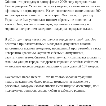
Обидно, что рекордную длину фаты в 2009 году представители
Книги рекордов Украины так и не увидели, а значит — не смогли
официально зафиксировать. На ее изготовление использовали 200
метров кружева и почти 5 тысяч страз. Факт того, что рекорд
Украины не был установлен никоим образом не повлиял на
невест. Они, как настоящие леди, проявили инициативу и с
хорошим настроением завершили парад на городском пляже.
В 2010 году парад невест состоялся в городе во второй раз. Это
действо с привлекательными молодыми девушками многим
запомнилось яркими эмоциями, насыщенной программой, а также
невероятно красивым кортежем с белыми лимузинами,
раритетными автомобилями. Невесты-участницы парада ездили по
главным улицам города, поздравляя горожан с особым событием
— местные мастера создали роскошную фату длиной 157 метров.
Ежегодный парад невест — это не только хорошая традиция
надеть праздничное белое платье, познакомить население с
роскошью, которую изготавливают хмельницкие мастерицы, но и
подчеркнуть ценность семьи, любви и заботы о родных.
история
культура
невесты
обряд
парад
праздник