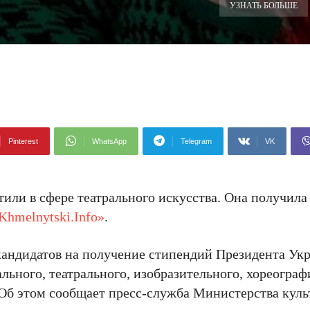
УЗНАТЬ БОЛЬШЕ
Pinterest
WhatsApp
Telegram
VK
ли в сфере театрального искусства. Она получила
Khmelnytski.Info»
.
кандидатов на получение стипендий Президента Ук
ьного, театрального, изобразительного, хореограф
 Об этом сообщает пресс-служба Министерства кул