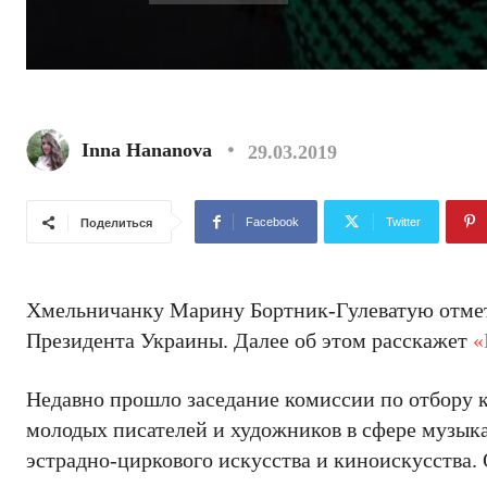
Inna Hananova
29.03.2019
Facebook
Twitter
Поделиться
Хмельничанку Марину Бортник-Гулеватую отмети
Президента Украины. Далее об этом расскажет
«
Недавно прошло заседание комиссии по отбору 
молодых писателей и художников в сфере музыкал
эстрадно-циркового искусства и киноискусства.