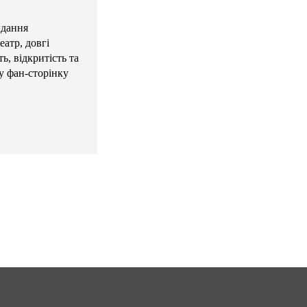
идання
атр, довгі
ь, відкритість та
у фан-сторінку