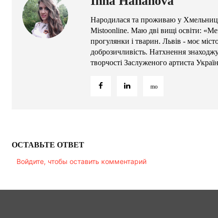
Inna Hananova
Народилася та проживаю у Хмельниць
Mistoonline. Маю дві вищі освіти: «М
прогулянки і тварин. Львів - моє міс
доброзичливість. Натхнення знаходжу 
творчості Заслуженого артиста Украї
ОСТАВЬТЕ ОТВЕТ
Войдите, чтобы оставить комментарий