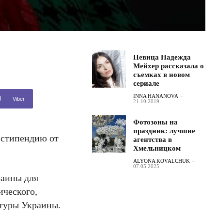
Певица Надежда
Мейхер рассказала о
съемках в новом
сериале
INNA HANANOVA
-
Viber
21.10.2019
Фотозоны на
праздник: лучшие
 стипендию от
агентства в
Хмельницком
ALYONA KOVALCHUK
-
07.05.2025
раины для
ического,
ьтуры Украины.