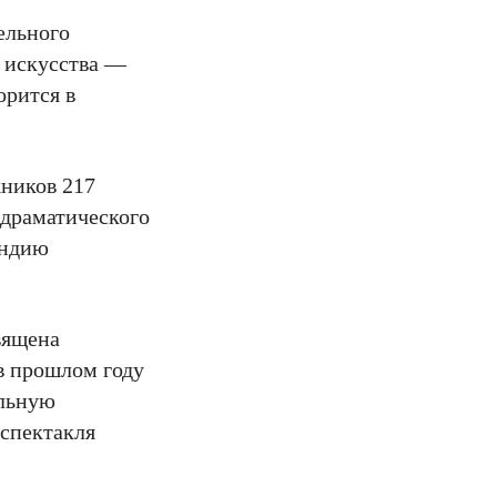
ельного
о искусства —
орится в
жников 217
-драматического
ендию
вящена
 в прошлом году
альную
 спектакля