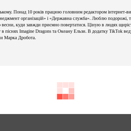
кому. Понад 10 років працюю головним редактором інтернет-в
енеджмент організацій» і «Державна служба». Люблю подорожі, те
то весни, куди завжди приємно повертатися. Ціную в людях щиріст
в піснях Imagine Dragons та Океану Ельзи. В додатку TikTok вед
ни Марка Дробота.