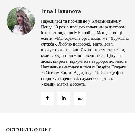
Inna Hananova
Народилася та проживаю у Хмельницькому.
Понад 10 років працюю головним редактором
інтернет-видання Mistoonline. Маю дві вищі
освіти: «Менеджмент організацій» і «Державна
служба». Люблю подорожі, театр, довгі
прогулянки і тварин. Львів - моє місто весни,
куди завжди приємно повертатися. Ціную в
людях щирість, відкритість та доброзичливість.
Натхнення знаходжу в піснях Imagine Dragons
та Океану Ельзи. В додатку TikTok веду фан-
сторінку творчості Заслуженого артиста
України Марка Дробота.
ОСТАВЬТЕ ОТВЕТ