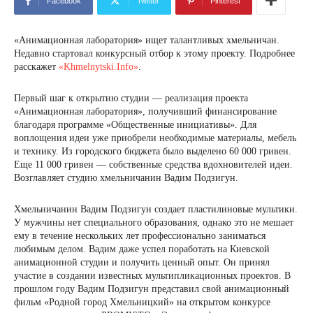
Facebook
Twitter
Pinterest
«Анимационная лаборатория» ищет талантливых хмельничан.
Недавно стартовал конкурсный отбор к этому проекту. Подробнее
расскажет
«Khmelnytski.Info»
.
Первый шаг к открытию студии — реализация проекта
«Анимационная лаборатория», получивший финансирование
благодаря программе «Общественные инициативы». Для
воплощения идеи уже приобрели необходимые материалы, мебель
и технику. Из городского бюджета было выделено 60 000 гривен.
Еще 11 000 гривен — собственные средства вдохновителей идеи.
Возглавляет студию хмельничанин Вадим Подзигун.
Хмельничанин Вадим Подзигун создает пластилиновые мультики.
У мужчины нет специального образования, однако это не мешает
ему в течение нескольких лет профессионально заниматься
любимым делом. Вадим даже успел поработать на Киевской
анимационной студии и получить ценный опыт. Он принял
участие в создании известных мультипликационных проектов. В
прошлом году Вадим Подзигун представил свой анимационный
фильм «Родной город Хмельницкий» на открытом конкурсе