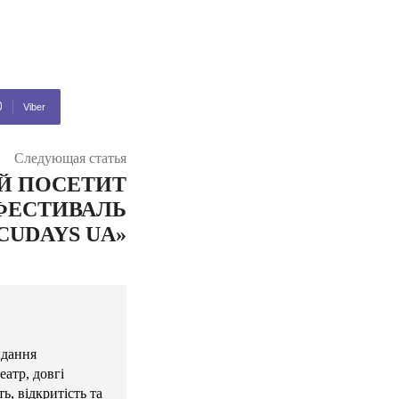
Viber
Следующая статья
Й ПОСЕТИТ
ЕСТИВАЛЬ
CUDAYS UA»
идання
атр, довгі
ь, відкритість та