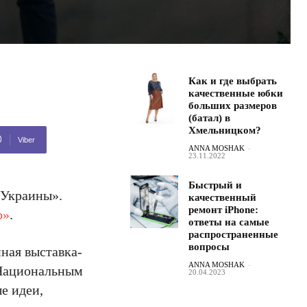
Как и где выбрать
качественные юбки
больших размеров
(батал) в
Хмельницком?
Viber
ANNA MOSHAK
-
23.11.2022
Быстрый и
 Украины».
качественный
ремонт iPhone:
o»
.
ответы на самые
распространенные
вопросы
йная выставка-
ANNA MOSHAK
-
 Национальным
20.04.2023
е идеи,