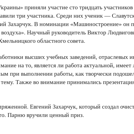
краины» приняли участие сто тридцать участников
авили три участника. Среди них ученик — Славутско
ний Захарчук. В номинации «Машиностроение» он 
 воздуха». Научный руководитель Виктор Людвигов
Хмельницкого областного совета.
аботники высших учебных заведений, отраслевых 
ние на то, является ли работа актуальной, имеет 
ьным при выполнении работы, как творчески подош
л тему. Также во внимание принимались презентаци
пряженной. Евгений Захарчук, который создал очис
сто. Парню вручили ценный приз.