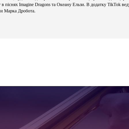
в піснях Imagine Dragons та Океану Ельзи. В додатку TikTok вед
ни Марка Дробота.