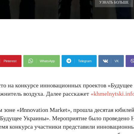
УЗНАТЬ БОЛЬШЕ
Pinterest
WhatsApp
Telegram
VK
сто на конкурсе инновационных проектов «Будущее
ажнитель воздуха. Далее расскажет
«khmelnytski.inf
м зоне «Иnnovation Market», прошла десятая юбиле
«Будущее Украины». Мероприятие было проведено
емя конкурса участники представили инновационны