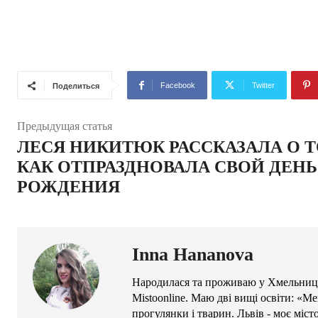
Facebook
Twitter
Поделиться
Предыдущая статья
ЛЕСЯ НИКИТЮК РАССКАЗАЛА О Т
КАК ОТПРАЗДНОВАЛА СВОЙ ДЕНЬ
РОЖДЕНИЯ
Inna Hananova
Народилася та проживаю у Хмельниць
Mistoonline. Маю дві вищі освіти: «М
прогулянки і тварин. Львів - моє міс