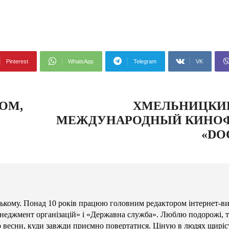
Pinterest
WhatsApp
Telegram
VK
ОМ,
ХМЕЛЬНИЦКИ
МЕЖДУНАРОДНЫЙ КИНОФ
«DO
кому. Понад 10 років працюю головним редактором інтернет-в
енеджмент організацій» і «Державна служба». Люблю подорожі, те
то весни, куди завжди приємно повертатися. Ціную в людях щиріст