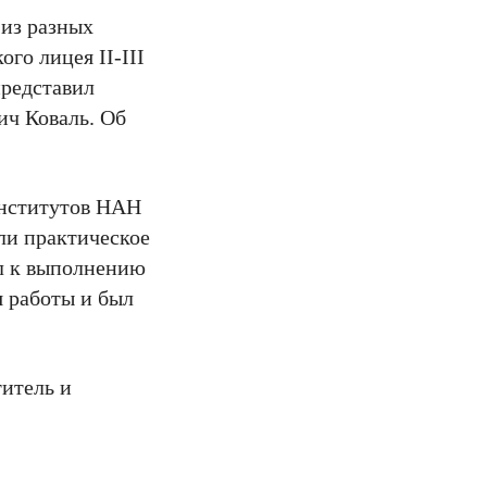
 из разных
го лицея II-III
представил
ич Коваль. Об
институтов НАН
ли практическое
ел к выполнению
я работы и был
титель и