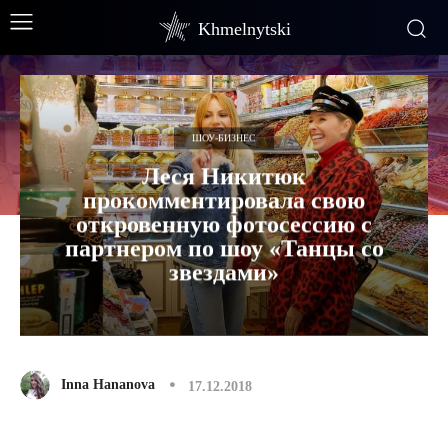
Khmelnytski
ШОУ-БИЗНЕС
Леся Никитюк
прокомментировала свою
откровенную фотосессию с
партнером по шоу «Танцы со
звездами»
Inna Hananova
17.12.2018