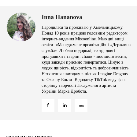
Inna Hananova
Народилася та проживаю у Хмельницькому.
Понад 10 років працюю головним редактором
інтернет-видання Mistoonline. Маю дві вищі
освіти: «Менеджмент організацій» і «Державна
служба». Люблю подорожі, театр, довгі
прогулянки і тварин. Львів - моє місто весни,
куди завжди приємно повертатися. Ціную в
людях щирість, відкритість та доброзичливість.
Натхнення знаходжу в піснях Imagine Dragons
та Океану Ельзи. В додатку TikTok веду фан-
сторінку творчості Заслуженого артиста
України Марка Дробота.