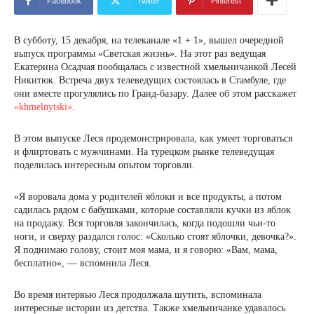
Facebook
Twitter
Pinterest
В субботу, 15 декабря, на телеканале «1 + 1», вышел очередной
выпуск программы «Светская жизнь». На этот раз ведущая
Екатерина Осадчая пообщалась с известной хмельничанкой Лесей
Никитюк. Встреча двух телеведущих состоялась в Стамбуле, где
они вместе прогулялись по Гранд-базару. Далее об этом расскажет
«khmelnytski»
.
В этом выпуске Леся продемонстрировала, как умеет торговаться
и флиртовать с мужчинами. На турецком рынке телеведущая
поделилась интересным опытом торговли.
«Я воровала дома у родителей яблоки и все продукты, а потом
садилась рядом с бабушками, которые составляли кучки из яблок
на продажу. Вся торговля закончилась, когда подошли чьи-то
ноги, и сверху раздался голос: «Сколько стоят яблочки, девочка?».
Я поднимаю голову, стоит моя мама, и я говорю: «Вам, мама,
бесплатно», — вспомнила Леся.
Во время интервью Леся продолжала шутить, вспоминала
интересные истории из детства. Также хмельничанке удавалось