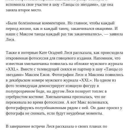
вспомнила свое участие в шоу «Танцы со звездами», где она
заняла второе место.
«Были болезненные комментарии. Но главное, чтобы каждый
период жизни, как и каждый танец, заканчивался овациями. И
наши с Максом танцы каждый раз так заканчивались», — заявила
Леся.
Также в интервью Кате Осадчей Леся рассказала, как происходила
откровенная фотосессия для глянцевого издания. Напомним, что
известная хмельничанка появилась на обложке мужского журнала
«XXL». Вместе с телеведущей снялся ее партнер в шоу «Танцы со
звездами» Максим Ежов. Фотографии Леси и Максима появились
в декабрьском номере мужского журнала «XXL». На одном из
фото телеведущая демонстрирует изящную фигуру в
полупрозрачном боди, на другом Леся позирует топлес в
серебристом костюме. Хмельничанка призналась, что не
переживала во время фотосессии. А вот Макс волновался,
фотографируясь полуобнаженным рядом с ней. Он даже просил у
фотографа не снимать, если будут неудобные моменты.
В завершение встречи Леся рассказала о своих планах по