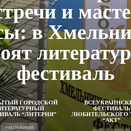
стречи и масте
сы: в Хмельн
роят литерату
фестиваль
ЫТЫЙ ГОРОДСКОЙ
ВСЕУКРАИНСК
ИТЕРАТУРНЫЙ
ФЕСТИВАЛЬ
ИВАЛЬ “ЛИТЕРИЯ”
ЛЮБИТЕЛЬСКОГО 
“АКТ”
УЗНАТЬ БОЛЬШЕ