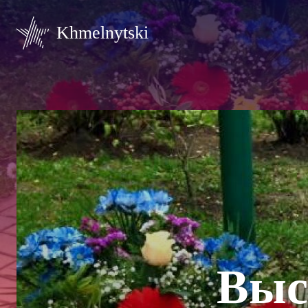
Khmelnytski
Выс