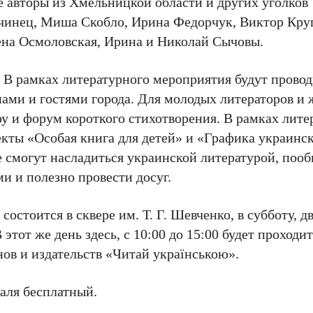
е авторы из Хмельницкой области и других уголков
чинец, Миша Скобло, Ирина Федорчук, Виктор Кру
ена Осмоловская, Ирина и Николай Сычовы.
 В рамках литературного мероприятия будут провод
нами и гостями города. Для молодых литераторов и
оу и форум короткого стихотворения. В рамках лите
кты «Особая книга для детей» и «Графика украинск
 смогут насладиться украинской литературой, пооб
и и полезно провести досуг.
остоится в сквере им. Т. Г. Шевченко, в субботу, д
 этот же день здесь, с 10:00 до 15:00 будет проходи
ов и издательств «Читай українською».
валя бесплатный.