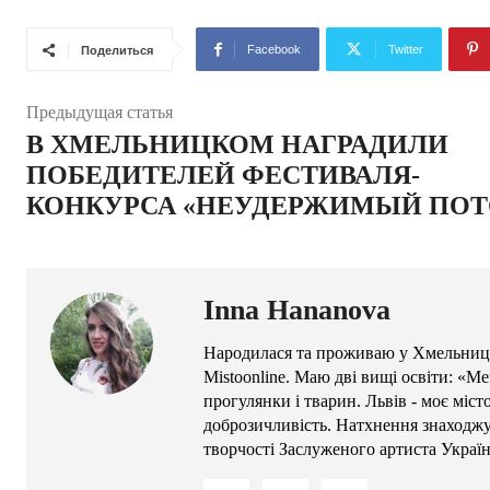
Facebook
Twitter
Поделиться
Предыдущая статья
В ХМЕЛЬНИЦКОМ НАГРАДИЛИ
ПОБЕДИТЕЛЕЙ ФЕСТИВАЛЯ-
КОНКУРСА «НЕУДЕРЖИМЫЙ ПОТ
Inna Hananova
Народилася та проживаю у Хмельниць
Mistoonline. Маю дві вищі освіти: «М
прогулянки і тварин. Львів - моє міс
доброзичливість. Натхнення знаходжу 
творчості Заслуженого артиста Украї