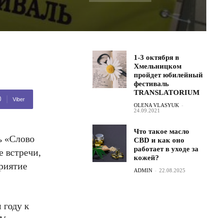
1-3 октября в
Хмельницком
пройдет юбилейный
фестиваль
TRANSLATORIUM
Viber
OLENA VLASYUK
-
24.09.2021
Что такое масло
ь «Слово
CBD и как оно
работает в уходе за
е встречи,
кожей?
приятие
ADMIN
-
22.08.2025
 году к