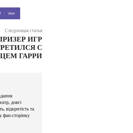
Viber
Следующая статья
РИЗЕР ИГР
РЕТИЛСЯ С
ЦЕМ ГАРРИ
идання
атр, довгі
ь, відкритість та
у фан-сторінку