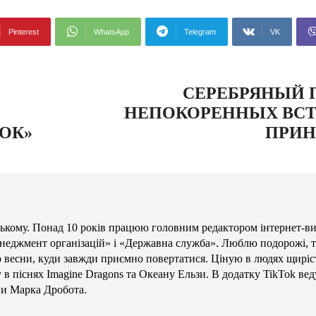
Pinterest
WhatsApp
Telegram
VK
СЕРЕБРЯНЫЙ П
НЕПОКОРЕННЫХ ВСТ
ОК»
ПРИН
кому. Понад 10 років працюю головним редактором інтернет-в
енеджмент організацій» і «Державна служба». Люблю подорожі, те
то весни, куди завжди приємно повертатися. Ціную в людях щиріст
в піснях Imagine Dragons та Океану Ельзи. В додатку TikTok вед
ни Марка Дробота.