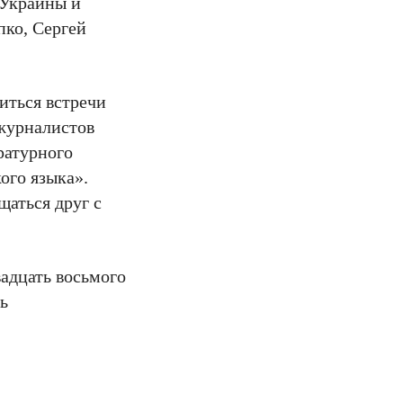
 Украины и
пко, Сергей
иться встречи
 журналистов
ратурного
ого языка».
щаться друг с
вадцать восьмого
ть