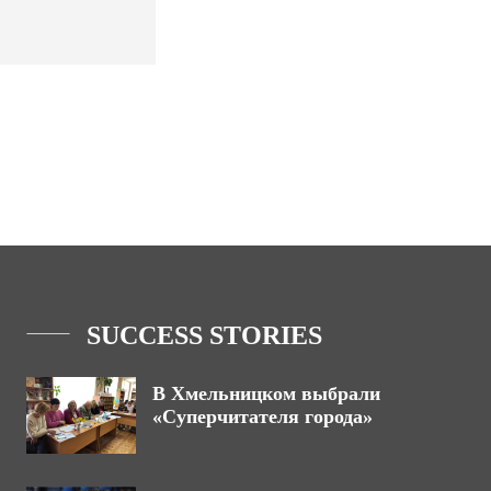
SUCCESS STORIES
В Хмельницком выбрали
«Суперчитателя города»