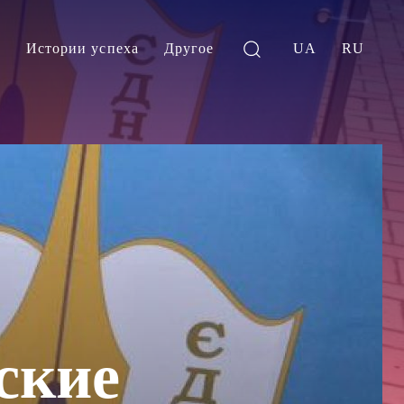
и
Истории успеха
Другое
UA
RU
ские