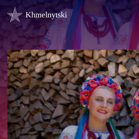
Khmelnytski