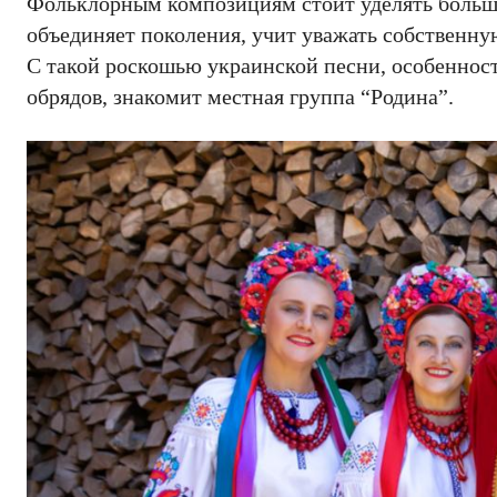
Фольклорным композициям стоит уделять больше
объединяет поколения, учит уважать собственн
С такой роскошью украинской песни, особеннос
обрядов, знакомит местная группа “Родина”.