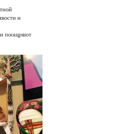
стной
ивости и
и и поощряют