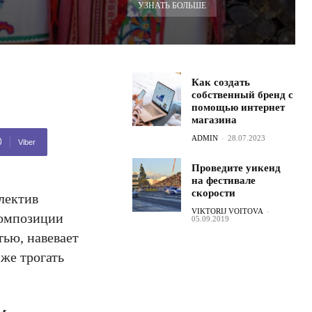
УЗНАТЬ БОЛЬШЕ
Как создать
собственный бренд с
помощью интернет
магазина
ADMIN
-
28.07.2023
Viber
Проведите уикенд
на фестивале
скорости
лектив
VIKTORIJ VOITOVA
-
композиции
05.09.2019
тью, навевает
же трогать