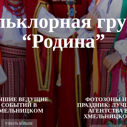
ШОУ-БИЗНЕС
ьклорная гр
“Родина”
ЧШИЕ ВЕДУЩИЕ
ФОТОЗОНЫ Н
СОБЫТИЙ В
ПРАЗДНИК: ЛУ
МЕЛЬНИЦКОМ
АГЕНТСТВА 
ХМЕЛЬНИЦК
УЗНАТЬ БОЛЬШЕ