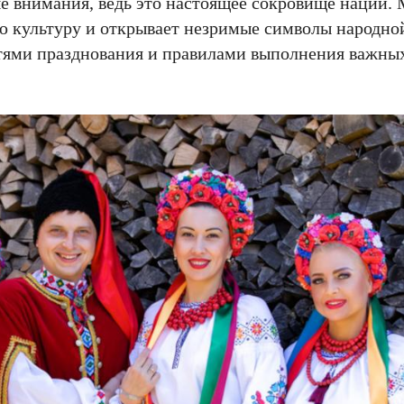
 внимания, ведь это настоящее сокровище нации. 
ую культуру и открывает незримые символы народно
тями празднования и правилами выполнения важных