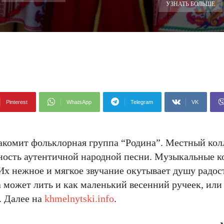
УЗНАТЬ БОЛЬШЕ
Pinterest
WhatsApp
Telegram
VK
акомит фольклорная группа “Родина”. Местный кол
ность аутентичной народной песни. Музыкальные 
Их нежное и мягкое звучание окутывает душу радос
может лить и как маленький весенний ручеек, или 
. Далее на
khmelnytski.info
.