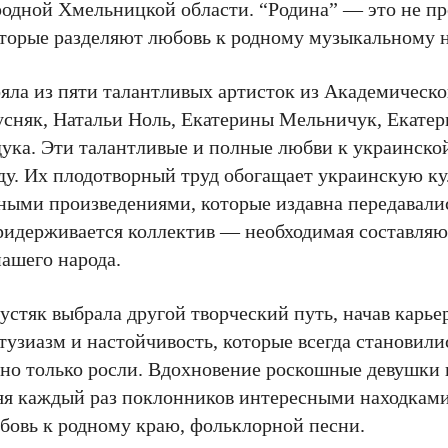
родной Хмельницкой области. “Родина” — это не пр
оторые разделяют любовь к родному музыкальному 
ояла из пяти талантливых артисток из Академическ
усняк, Натальи Ноль, Екатерины Мельничук, Екатер
ука. Эти талантливые и полные любви к украинско
у. Их плодотворный труд обогащает украинскую ку
ыми произведениями, которые издавна передавалис
ридерживается коллектив — необходимая составляю
нашего народа.
стяк выбрала другой творческий путь, начав карьер
узиазм и настойчивость, которые всегда становили
дно только росли. Вдохновение роскошные девушки 
ляя каждый раз поклонников интересными находка
бовь к родному краю, фольклорной песни.