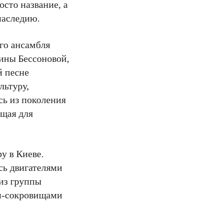
осто название, а
наследию.
ого ансамбля
ины Бессоновой,
й песне
льтуру,
ь из поколения
щая для
у в Киеве.
сь двигателями
из группы
ми-сокровищами