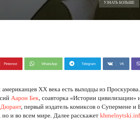
УЗНАТЬ БОЛЬШЕ
Pinterest
WhatsApp
Telegram
VK
 американцев ХХ века есть выходцы из Проскурова.
ссий
Аарон Бек
, соавторка «Истории цивилизации» 
 Дюрант
, первый издатель комиксов о Супермене и
 но и во всем мире. Далее расскажет
khmelnytski.in