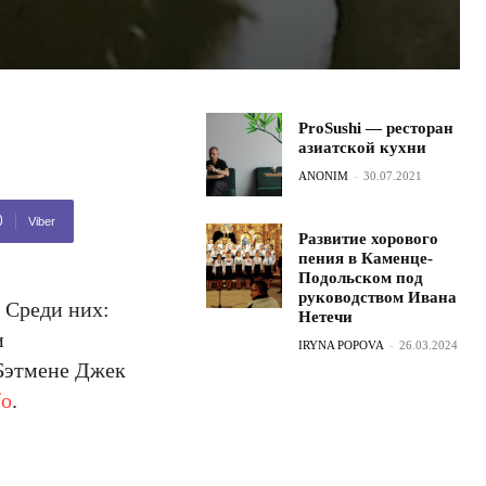
ProSushi — ресторан
азиатской кухни
ANONIM
-
30.07.2021
Viber
Развитие хорового
пения в Каменце-
Подольском под
руководством Ивана
 Среди них:
Нетечи
и
IRYNA POPOVA
-
26.03.2024
 Бэтмене Джек
fo
.