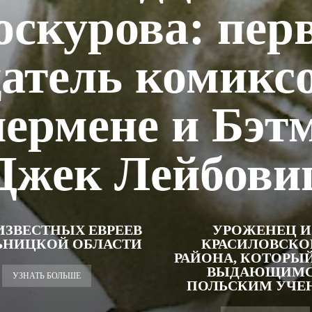
оскурова: пер
датель комиксо
ермене и Бэт
Джек Лейбови
ИЗВЕСТНЫХ ЕВРЕЕВ
УРОЖЕНЕЦ И
ЬНИЦКОЙ ОБЛАСТИ
КРАСИЛОВСКО
РАЙОНА, КОТОРЫЙ
ВЫДАЮЩИМ
УЗНАТЬ БОЛЬШЕ
ПОЛЬСКИМ УЧ