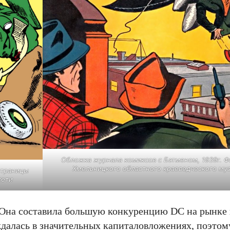
Обложка журнала комиксов с Бэтменом, 1939г. Ф
Хмельницкого областного краеведческого муз
страницы
сети
. Она составила большую конкуренцию DC на рынке
далась в значительных капиталовложениях, поэтому