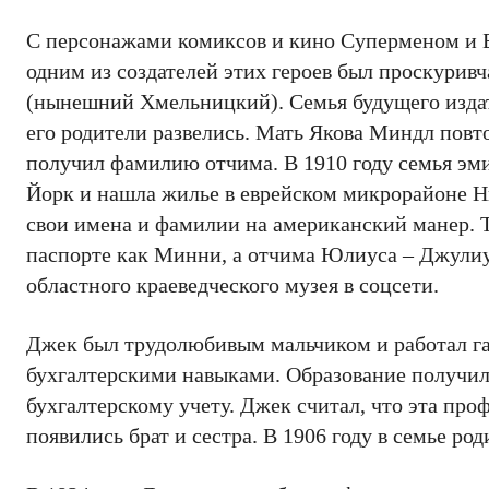
С персонажами комиксов и кино Суперменом и Бэ
одним из создателей этих героев был проскуривч
(нынешний Хмельницкий). Семья будущего издате
его родители развелись. Мать Якова Миндл повт
получил фамилию отчима. В 1910 году семья э
Йорк и нашла жилье в еврейском микрорайоне Н
свои имена и фамилии на американский манер. Т
паспорте как Минни, а отчима Юлиуса – Джулиу
областного краеведческого музея в соцсети.
Джек был трудолюбивым мальчиком и работал га
бухгалтерскими навыками. Образование получил
бухгалтерскому учету. Джек считал, что эта про
появились брат и сестра. В 1906 году в семье род