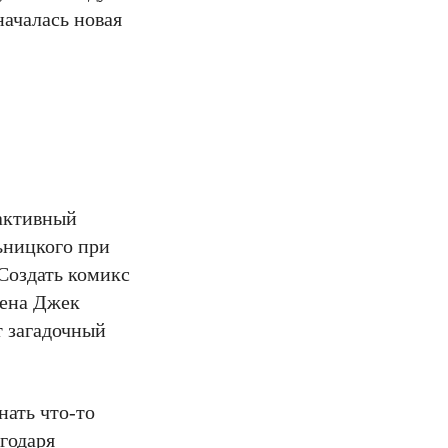
началась новая
рактивный
ьницкого при
 Создать комикс
мена Джек
т загадочный
нать что-то
агодаря