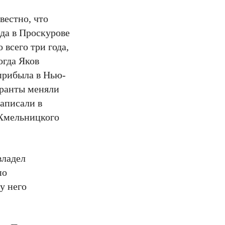
вестно, что
ода в Проскурове
всего три года,
огда Яков
прибыла в Нью-
гранты меняли
аписали в
 Хмельницкого
владел
по
у него