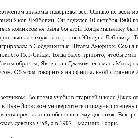
тменом знакомы наверняка все. Однако не всем из
анин Яков Лейбовиц. Он родился 10 октября 1900 г
ля комиксов не была богатой. Когда мальчику было 
орно вышла замуж за портного Юлиуса Лебовица. Т
мигрировала в Соединенные Штаты Америки. Семья 
ижнего Ист-Сайда. Тогда было принято, чтобы эми
аким образом, Яков стал Джеком, его мать Миндл з
сом. Об этом говорится на официальной странице
зетчиком. Во время учебы в старшей школе Джек о
 в Нью-Йоркском университете и получил степень 
фессия престижна и обеспечит ему достаток. Вскоре 
илась девочка Фэй, а в 1907 – мальчик Гарри.