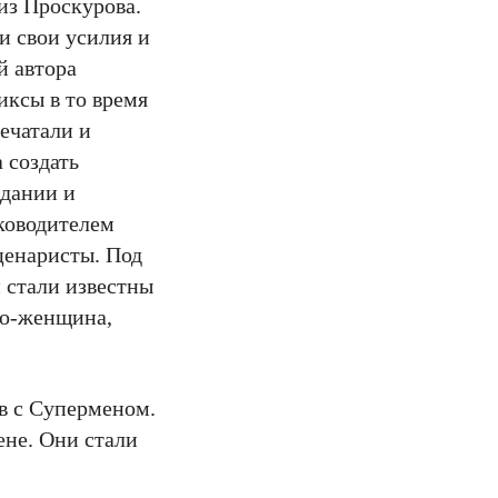
из Проскурова.
и свои усилия и
й автора
иксы в то время
ечатали и
 создать
здании и
ководителем
ценаристы. Под
 стали известны
до-женщина,
ов с Суперменом.
ене. Они стали