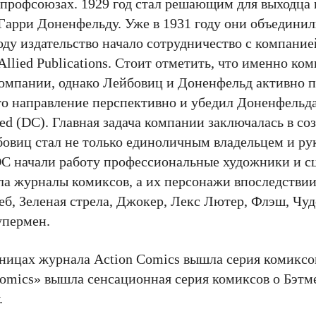
 профсоюзах. 1929 год стал решающим для выходца 
 Гарри Доненфельду. Уже в 1931 году они объединил
году издательство начало сотрудничество с компание
lied Publications. Стоит отметить, что именно ком
омпании, однако Лейбовиц и Доненфельд активно п
то направление перспективно и убедил Доненфельда
d (DC). Главная задача компании заключалась в со
бовиц стал не только единоличным владельцем и ру
 DC начали работу профессиональные художники и с
ла журналы комиксов, а их персонажи впоследствии
реб, Зеленая стрела, Джокер, Лекс Лютер, Флэш, Чу
упермен.
раницах журнала Action Comics вышла серия комикс
 Comics» вышла сенсационная серия комиксов о Бэтм
.