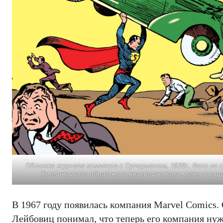
Обложка журнала комиксов с Суперменом, 1938г. Фото со 
Хмельницкого областного краеведческого музея в соц
В 1967 году появилась компания Marvel Comics
Лейбовиц понимал, что теперь его компания нуж