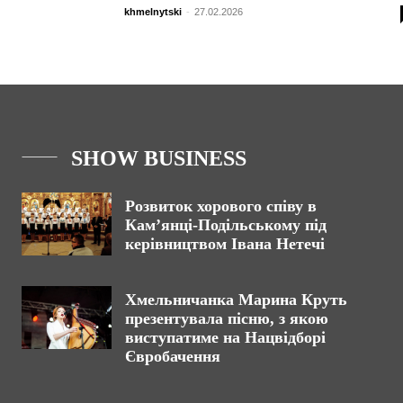
khmelnytski
-
27.02.2026
SHOW BUSINESS
Розвиток хорового співу в
Кам’янці-Подільському під
керівництвом Івана Нетечі
Хмельничанка Марина Круть
презентувала пісню, з якою
виступатиме на Нацвідборі
Євробачення