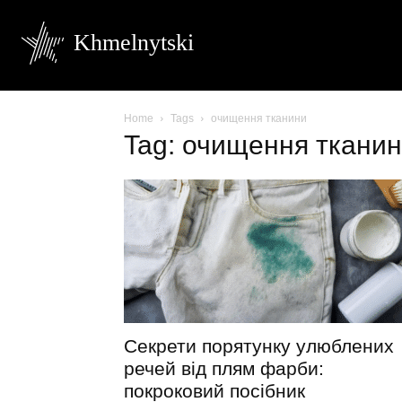
Khmelnytski
Home
Tags
очищення тканини
Tag: очищення ткани
Секрети порятунку улюблених
речей від плям фарби:
покроковий посібник