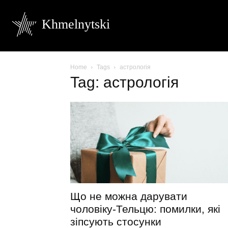
Khmelnytski
Home
Tags
астрологія
Tag: астрологія
Що не можна дарувати
чоловіку-Тельцю: помилки, які
зіпсують стосунки