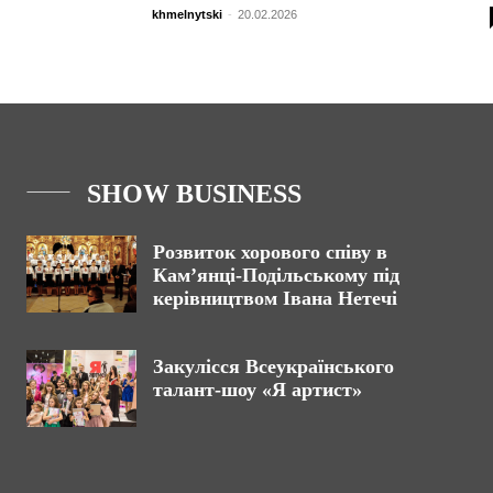
khmelnytski
-
20.02.2026
SHOW BUSINESS
Розвиток хорового співу в
Кам’янці-Подільському під
керівництвом Івана Нетечі
Закулісся Всеукраїнського
талант-шоу «Я артист»