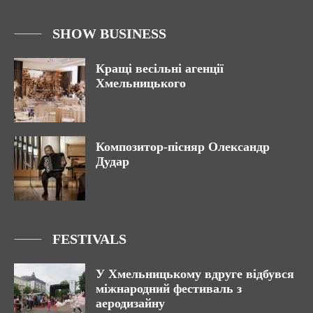
SHOW BUSINESS
Кращі весільні агенції
Хмельницького
Композитор-пісняр Олександр
Дудар
FESTIVALS
У Хмельницькому вдруге відбувся
міжнародний фестиваль з
аеродизайну