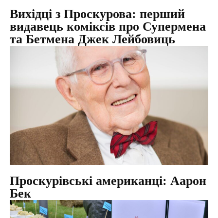
Вихідці з Проскурова: перший
видавець коміксів про Супермена
та Бетмена Джек Лейбовиць
Проскурівські американці: Аарон
Бек