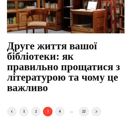
Друге життя вашої
бібліотеки: як
правильно прощатися з
літературою та чому це
важливо
...
1
2
3
4
22