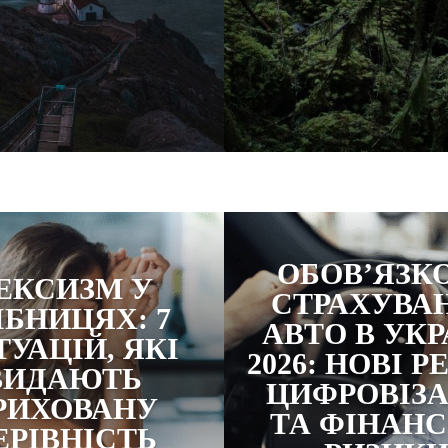
ОБОВ’ЯЗК
ЕКСИЗМ У
СТРАХУВА
ІБНИЦЯХ: 7
АВТО В УКР
УАЦІЙ, ЯКІ
2026: НОВІ РЕ
ВИДАЮТЬ
ЦИФРОВІЗА
РИХОВАНУ
ТА ФІНАНС
ЕРІВНІСТЬ