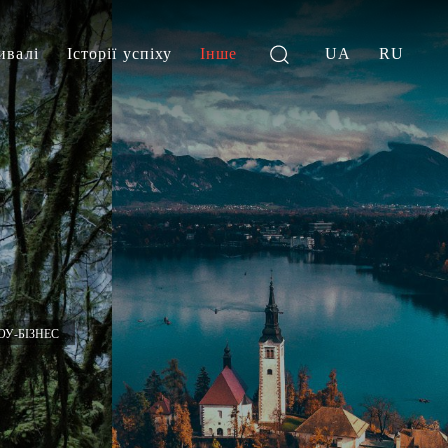
ивалі
Історії успіху
Інше
UA
RU
У-БІЗНЕС