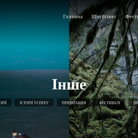
Головна
Шоубізнес
Фест
Інше
ОРІЇ
ІСТОРІЇ УСПІХУ
ПРИВІТАННЯ
ФЕСТИВАЛІ
ШО