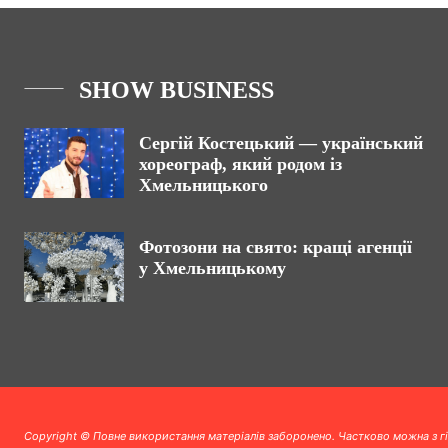
SHOW BUSINESS
Сергій Костецький — український
хореограф, який родом із
Хмельницького
Фотозони на свято: кращі агенції
у Хмельницькому
Copyright © Повне використання матеріалів заборонено. Частково можна з г