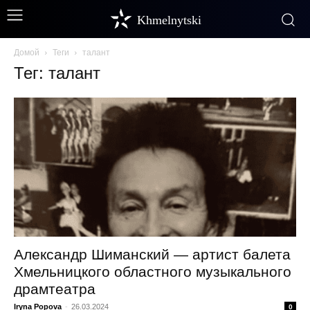
Khmelnytski
Домой
Теги
талант
Тег: талант
Александр Шиманский — артист балета
Хмельницкого областного музыкального
драмтеатра
Iryna Popova
-
26.03.2024
0