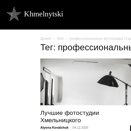
Khmelnytski
Домой
Теги
профессиональные фотографы сту
Тег: профессиональн
Лучшие фотостудии
Хмельницкого
Alyona Kovalchuk
-
04.12.2025