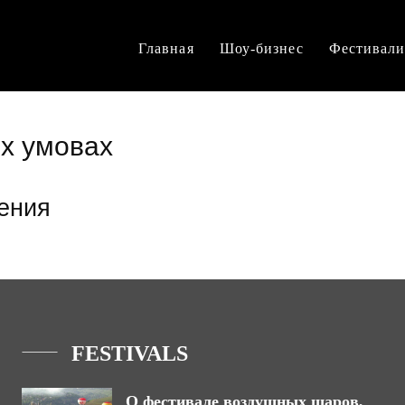
Главная
Шоу-бизнес
Фестивал
іх умовах
ения
FESTIVALS
О фестивале воздушных шаров,