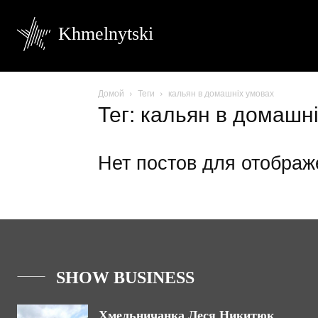
Khmelnytski
Домой
Теги
кальян в домашніх умовах
Тег: кальян в домашн
Нет постов для отображ
SHOW BUSINESS
Хмельничанка Леся Никитюк