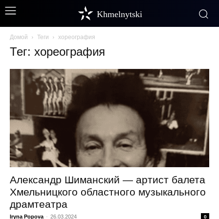
Khmelnytski
Домой
Теги
хореография
Тег: хореография
Александр Шиманский — артист балета
Хмельницкого областного музыкального
драмтеатра
Iryna Popova
-
26.03.2024
0