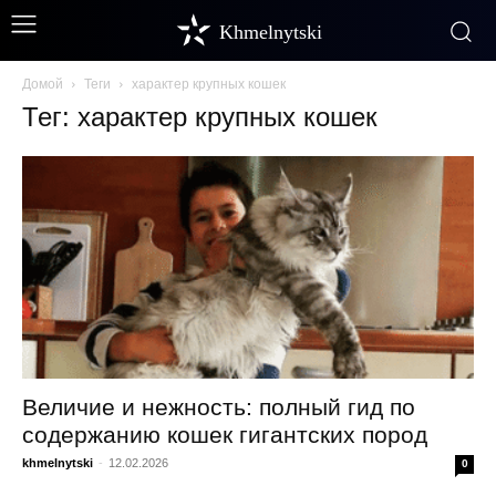
Khmelnytski
Домой
Теги
характер крупных кошек
Тег: характер крупных кошек
Величие и нежность: полный гид по
содержанию кошек гигантских пород
khmelnytski
-
12.02.2026
0