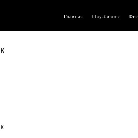
Главная
Шоу-бизнес
Фес
к
к