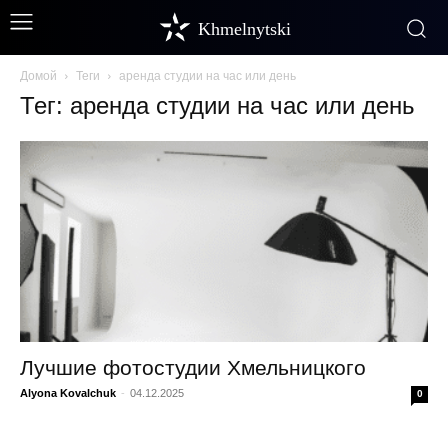
Khmelnytski
Домой
Теги
аренда студии на час или день
Тег: аренда студии на час или день
Лучшие фотостудии Хмельницкого
Alyona Kovalchuk
-
04.12.2025
0