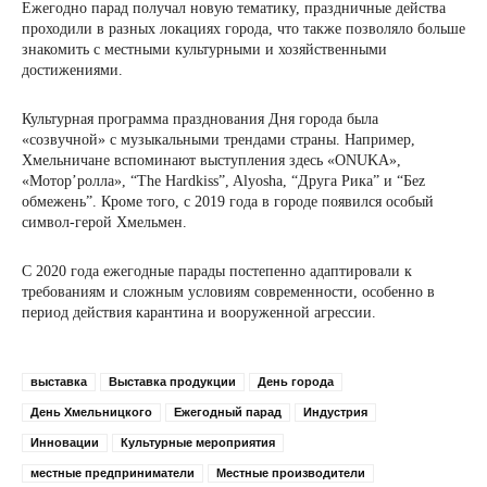
Ежегодно парад получал новую тематику, праздничные действа
проходили в разных локациях города, что также позволяло больше
знакомить с местными культурными и хозяйственными
достижениями.
Культурная программа празднования Дня города была
«созвучной» с музыкальными трендами страны. Например,
Хмельничане вспоминают выступления здесь «ONUKA»,
«Мотор’ролла», “The Hardkiss”, Alyosha, “Друга Рика” и “Беz
обмежень”. Кроме того, с 2019 года в городе появился особый
символ-герой Хмельмен.
С 2020 года ежегодные парады постепенно адаптировали к
требованиям и сложным условиям современности, особенно в
период действия карантина и вооруженной агрессии.
выставка
Выставка продукции
День города
День Хмельницкого
Ежегодный парад
Индустрия
Инновации
Культурные мероприятия
местные предприниматели
Местные производители