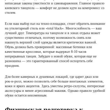
неписаные законы уместности и самовыражения. Главное правило
киевского танцпола — комфорт не должен идти на компромисс со
стилем.
Если ваш выбор пал на техно-площадки, стоит обратить внимание
на утилитарный стиль или «total black». Многослойность — ваш
лучший друг. Температура на танцполе и в зонах отдыха может
существенно отличаться, поэтому возможность снять или
накинуть верхний слой одежды является критически важной.
Обувь должна быть проверенной: массивные ботинки или
качественные кроссовки, которые выдержат 8-10 часов
непрерывных танцев. Забудьте о новой обуви, которая еще не
разношена — это гарантированный способ испортить себе
праздник.
Для более камерных и душевных локаций, где царит джаз или
рок-н-ролл, можно позволить себе больше винтажных элементов,
кожи и ярких акцентов. Здесь уместны ретро-силуэты, интересные
аксессуары и менее агрессивный макияж. Однако правило удобной
обуви остается неизменным.
Физическая подготовка к