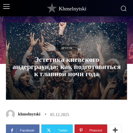
Khmelnytski
ДРУГОЕ
Эстетика киевского
андерграунда: как подготовиться
к главной ночи года
khmelnytski
05.12.2025
Facebook
Twitter
Pinterest